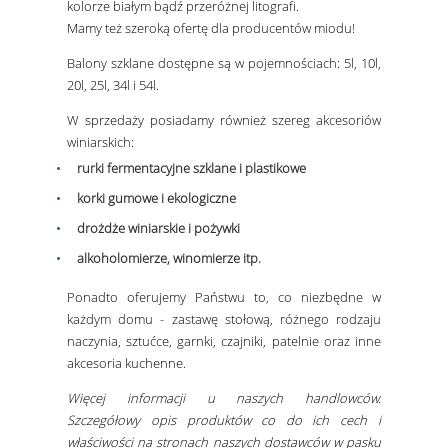
kolorze białym bądź przeróżnej litografi.
Mamy też szeroką ofertę dla producentów miodu!
Balony szklane dostępne są w pojemnościach: 5l, 10l,
20l, 25l, 34l i 54l.
W sprzedaży posiadamy również szereg akcesoriów
winiarskich:
rurki fermentacyjne szklane i plastikowe
korki gumowe i ekologiczne
drożdże winiarskie i pożywki
alkoholomierze, winomierze itp.
Ponadto oferujemy Państwu to, co niezbędne w
każdym domu - zastawę stołową, różnego rodzaju
naczynia, sztućce, garnki, czajniki, patelnie oraz inne
akcesoria kuchenne.
Więcej informacji u naszych handlowców.
Szczegółowy opis produktów co do ich cech i
właściwości na stronach naszych dostawców w pasku