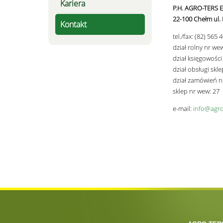
Kariera
P.H. AGRO-TERS E
22-100 Chełm ul.
Kontakt
tel./fax: (82) 565
dział rolny nr we
dział księgowości
dział obsługi skl
dział zamówień nr
sklep nr wew: 27
e-mail:
info@agro-