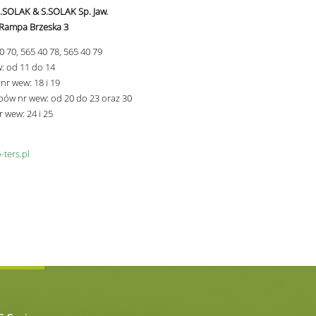
.SOLAK & S.SOLAK Sp. Jaw.
 Rampa Brzeska 3
 40 70, 565 40 78, 565 40 79
w: od 11 do 14
 nr wew: 18 i 19
epów nr wew: od 20 do 23 oraz 30
 wew: 24 i 25
ters.pl