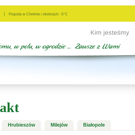
Pogoda w Chełmie i okolicach:
-5°C
Kim jesteśmy
akt
Hrubieszów
Milejów
Białopole