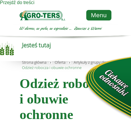
Przejdź do treści
Menu
Jesteś tutaj
Strona główna
Oferta
Artykuły z grupy dom i ogród
Odzież robocza i obuwie ochronne
Odzież robocza
i obuwie
ochronne