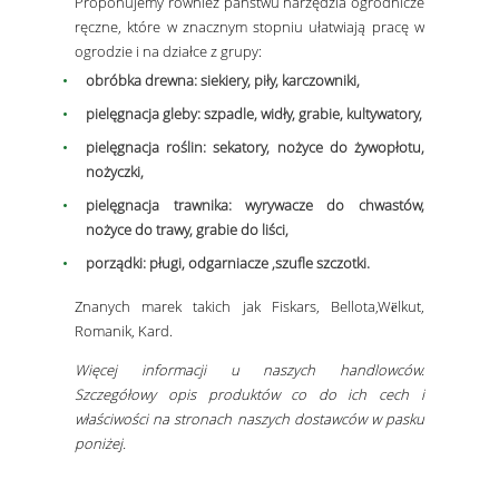
Proponujemy również państwu narzędzia ogrodnicze
ręczne, które w znacznym stopniu ułatwiają pracę w
ogrodzie i na działce z grupy:
obróbka drewna: siekiery, piły, karczowniki,
pielęgnacja gleby: szpadle, widły, grabie, kultywatory,
pielęgnacja roślin: sekatory, nożyce do żywopłotu,
nożyczki,
pielęgnacja trawnika: wyrywacze do chwastów,
nożyce do trawy, grabie do liści,
porządki: pługi, odgarniacze ,szufle szczotki.
Znanych marek takich jak Fiskars, Bellota,
Wëlkut,
Romanik, Kard.
Więcej informacji u naszych handlowców.
Szczegółowy opis produktów co do ich cech i
właściwości na stronach naszych dostawców w pasku
poniżej.