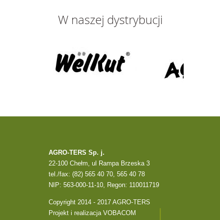
W naszej dystrybucji
AGRO-TERS Sp. j.
22-100 Chełm, ul Rampa Brzeska 3
tel./fax: (82) 565 40 70, 565 40 78
NIP: 563-000-11-10, Regon: 110011719
Copyright 2014 - 2017 AGRO-TERS
Projekt i realizacja
VOBACOM